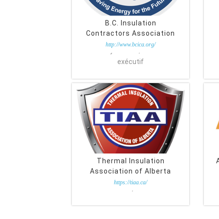
B.C. Insulation
Contractors Association
http://www.bcica.org/
Bradley Budden, Directeur
exécutif
Thermal Insulation
Association of Alberta
https://tiaa.ca/
Connie Pruden, Gestionnaire
J