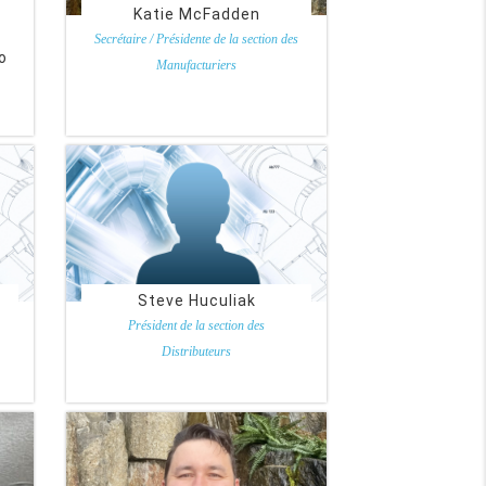
Katie McFadden
Secrétaire / Présidente de la section des
o
Manufacturiers
Armacell.
Steve Huculiak
Président de la section des
Distributeurs
Nadeau