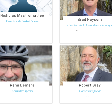
Nicholas Mastromatteo
Brad Haysom
Directeur de Saskatchewan
Insul Fibre Ltd.
Directeur de la Colombie-Britanniqu
Tight 5 Insulation Ltd.
Rémi Demers
Robert Gray
Conseiller spécial
Conseiller spécial
Isolation Val-Mers Ltée
Thermo Applicators Inc.