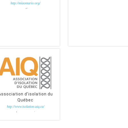
http://miaontario.org/
Charlie Stuckey, Gestionnaire
Association d’isolation du
Québec
http://www.isolation-aiq.ca/
ean-François Godin, Président