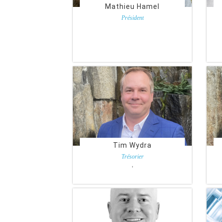
Mathieu Hamel
Président
Isolation Élite Inc.
Tim Wydra
Trésorier
White Cap Canada