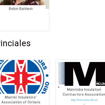
Robin Baldwin
Gestionnaire de l’association
inciales
Manitoba Insulation
Contractors Associatio
Master Insulators’
http://www.mica-mb.ca/
Association of Ontario
Robert Gray, Président