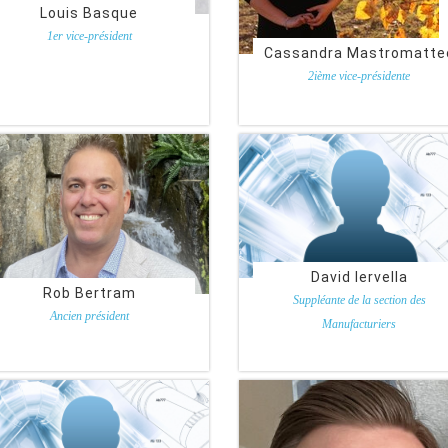
Louis Basque
1er vice-président
Nu-West.
Cassandra Mastromatte
2ième vice-présidente
Insul Fiber Inc.
David Iervella
Rob Bertram
Suppléante de la section des
Ancien président
Manufacturiers
Ideal Products Inc.
Knauf