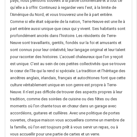
pays, nous pensons souvent à la partie continentale et à tout ce
qu’elle a à offrir. Continuez à regarder vers l’est, à la limite de
l’Amérique du Nord, et vous trouverez une île à part entière.
Comme si elle était séparée de la nation, Terre-Neuve est une île à
part entière aussi unique que ceux qui y vivent. Ses habitants sont
profondément ancrés dans l’histoire. Les résidents de Terre-
Neuve sont travaillants, gentils, fondés sur la foi et amusants et
sont connus pour leur créativité, leur langage original et leur talent
pour raconter des histoires. L’accueil chaleureux que l’on y reçoit
est unique. C’est au sein de ces petites collectivités que se trouve
le cœur de l’île qui la rend si spéciale. La tradition et l’héritage des
ancêtres anglais, irlandais, français et autochtones font que cette
culture véritablement unique en son genre est propre à Terre-
Neuve. Il n’est pas difficile de trouver des aspects propres à leur
tradition, comme des soirées de cuisine ou des fêtes ou des
moments où l’on chante tous en chœur dans un garage avec
accordéons, guitares et cuillères. Avec une politique de portes
ouvertes, chaque maison vous accueillera comme un membre de
la famille, où l’on est toujours prêt à vous servir un repas, ou à
vous accueillir pour une partie de cartes et un verre.