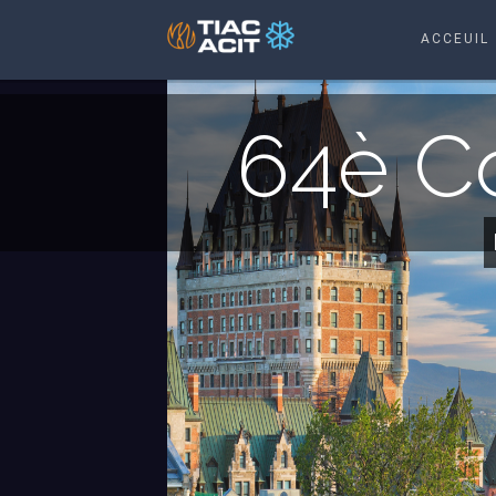
ACCEUIL
64è Co