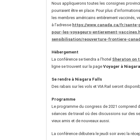
Nous appliquerons toutes les consignes provincial
pourraient être en place. Pour plus d’informations 
les membres américains entièrement vaccinés, veu
à l’adresse
https://www.canada.ca/fr/sante-
pour-les-voyageurs-entierement-vaccines.
sensibilisation/reouverture-frontiere-cana
Hébergement
La conférence se tiendra a l’hotel
Sheraton on t
ligne se trouvent sur la page
Voyager à Niagara
Se rendre à Niagara Falls
Des rabais sur les vols et VIA Rail seront dispon
Programme
Le programme du congress de 2021 comprend des e
séances de travail où des discussions sur des s
vieux amis et de nouveaux aussi.
La conférence débutera le jeudi soir avec la récep