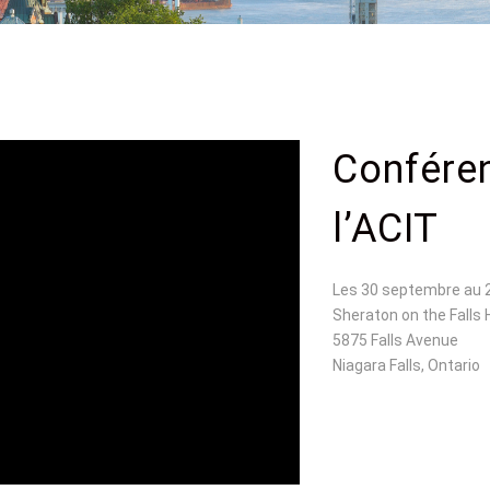
Confére
l’ACIT
Les 30 septembre au 
Sheraton on the Falls 
5875 Falls Avenue
Niagara Falls, Ontario