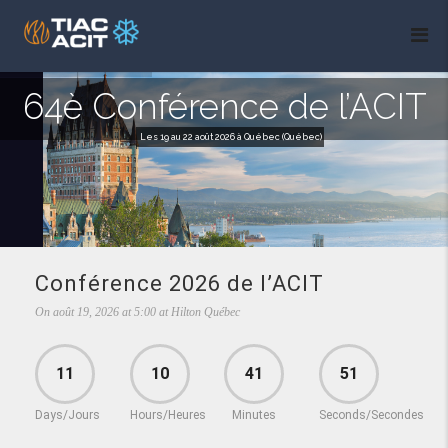
64è Conférence de l’ACIT
Les 19 au 22 août 2026 à Québec (Québec)
Conférence 2026 de l’ACIT
On
août 19, 2026
at
5:00
at
Hilton Québec
11
10
41
50
Days/Jours
Hours/Heures
Minutes
Seconds/Secondes